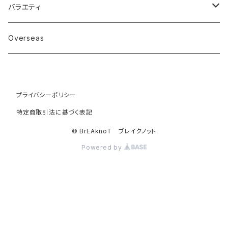
≫イタリアンレザー
≫ミニ長財布
≫イタリアンレザー
カードケース
バラエティ
≫栃木レザー
≫コンパクト束入れ
≫栃木レザー
≫イタリアンレザー
キーケース
カップスリーブ
Overseas
≫ゾウ革エレファント
≫コンパクト長財布（受注生産品）
≫ゾウ革エレファント
≫栃木レザー
≫コードバン
キーホルダー
≫サメ革シャークスキン
≫サメ革シャークスキン
プライバシーポリシー
≫イタリアンレザー
≫コードバン
特定商取引法に基づく表記
≫栃木レザー
≫ダイヤモンドパイソン
© BrEAknoT ブレイクノット
Powered by
≫ゾウ革エレファント
≫サメ革シャークスキン