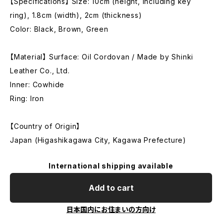
【Specifications】 Size: 10cm (height, including key
ring), 1.8cm (width), 2cm (thickness)
Color: Black, Brown, Green
【Material】 Surface: Oil Cordovan / Made by Shinki
Leather Co., Ltd.
Inner: Cowhide
Ring: Iron
【Country of Origin】
Japan (Higashikagawa City, Kagawa Prefecture)
International shipping available
Add to cart
日本国内にお住まいの方向け