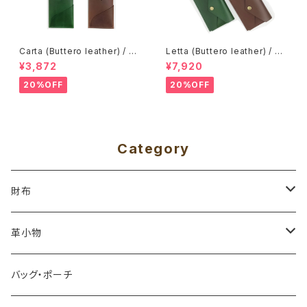
Carta (Buttero leather) / １
Letta (Buttero leather) / Ca
Piece card holder
rd wallet
¥3,872
¥7,920
20%OFF
20%OFF
Category
財布
ミニ財布・札入れ
革小物
≫コードバン
長財布・束入れ
小銭入れ
バッグ・ポーチ