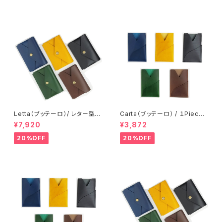
Letta（ブッテーロ）/ レター型カ
Carta（ブッテーロ） / １Piece
ードケース / フラグメントケース
カードホルダー / カードケース
¥7,920
¥3,872
ミニ財布 メンズ レディース かわ
パスケース 一枚革 ミニマル メ
いい イタリアンレザー：
ンズ レディース イタリアンレザ
20%OFF
20%OFF
ー：