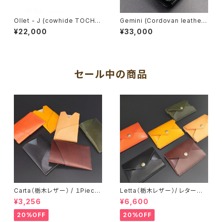
Ollet - J (cowhide TOCHIG
Gemini (Cordovan leather)
I leather) / Small long wall
/ Small bi - fold wallet
¥22,000
¥33,000
et
セール中の商品
Carta（栃木レザー） / １Piece
Letta（栃木レザー）/ レター型
カードホルダー / カードケース
カードケース / フラグメントケー
¥3,256
¥6,600
パスケース 一枚革 ミニマル メ
ス ミニ財布 メンズ レディース
ンズ レディース：
革：
20%OFF
20%OFF