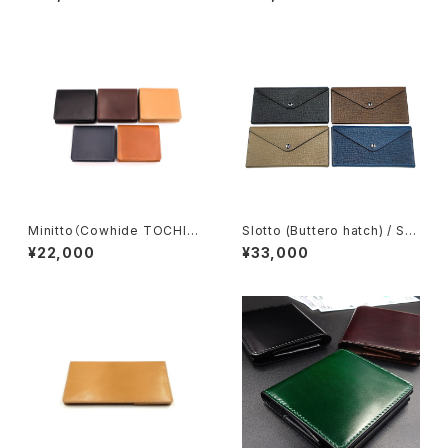
Minitto（Cowhide TOCHIGI
Slotto (Buttero hatch) / Sm
leather）/ Mini wallet
all long wallet
¥22,000
¥33,000