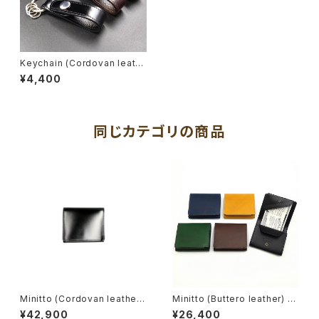
Keychain (Cordovan leath
er)
¥4,400
同じカテゴリの商品
Minitto (Cordovan leather)
Minitto (Buttero leather) /
/ Mini wallet
Mini wallet
¥42,900
¥26,400