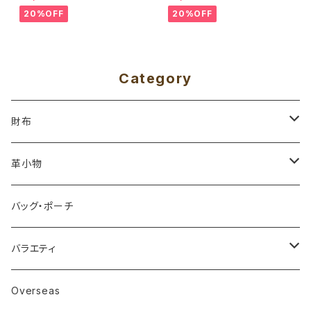
20%OFF
20%OFF
Category
財布
ミニ財布・札入れ
革小物
≫コードバン
長財布・束入れ
小銭入れ
バッグ・ポーチ
≫イタリアンレザー
≫ミニ長財布
≫イタリアンレザー
カードケース
バラエティ
≫栃木レザー
≫コンパクト束入れ
≫栃木レザー
≫イタリアンレザー
キーケース
カップスリーブ
Overseas