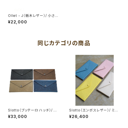
Ollet - J（栃木レザー）/ 小さい
束入れ（小銭入れ無し長財布）/
¥22,000
薄い長財布 長札入れ メンズ レ
ディース 日本製 本革：
同じカテゴリの商品
Slotto（ブッテーロ ハッチ）/ ミ
Slotto（エンボスレザー）/ ミニ
ニ長財布 / 小さい長財布 薄い
長財布 / 小さい長財布 薄い 薄
¥33,000
¥26,400
お札折らない 使いやすい 本革
型 お札折らない 使いやすい 牛
イタリアンレザー メンズ レディ
革 レディース くるみボタン ミニ
ース ユニセックス ミニマル シン
マル シンプル デザイン 革職人