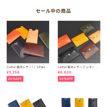
プル デザイン：
日本製：
セール中の商品
Carta（栃木レザー） / １Piece
Letta（栃木レザー）/ レター型
カードホルダー / カードケース
カードケース / フラグメントケー
¥3,256
¥6,600
パスケース 一枚革 ミニマル メ
ス ミニ財布 メンズ レディース
ンズ レディース：
革：
20%OFF
20%OFF