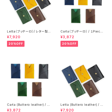
Letta（ブッテーロ）/ レター型カ
Carta（ブッテーロ） / １Piece
ードケース / フラグメントケース
カードホルダー / カードケース
¥7,920
¥3,872
ミニ財布 メンズ レディース かわ
パスケース 一枚革 ミニマル メ
いい イタリアンレザー：
ンズ レディース イタリアンレザ
20%OFF
20%OFF
ー：
Carta (Buttero leather) / １
Letta (Buttero leather) / Ca
Piece card holder
rd wallet
¥3,872
¥7,920